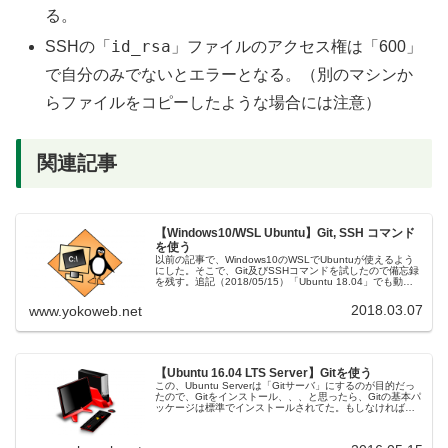
る。
id_rsa
SSHの「
」ファイルのアクセス権は「600」
で自分のみでないとエラーとなる。（別のマシンか
らファイルをコピーしたような場合には注意）
関連記事
【Windows10/WSL Ubuntu】Git, SSH コマンド
を使う
以前の記事で、Windows10のWSLでUbuntuが使えるよう
にした。そこで、Git及びSSHコマンドを試したので備忘録
を残す。追記（2018/05/15）「Ubuntu 18.04」でも動く
ことを確認。WSLとはいえ基本的にはLinu...
2018.03.07
www.yokoweb.net
【Ubuntu 16.04 LTS Server】Gitを使う
この、Ubuntu Serverは「Gitサーバ」にするのが目的だっ
たので、Gitをインストール、、、と思ったら、Gitの基本パ
ッケージは標準でインストールされてた。もしなければ、
apt install gitでインストール。リポジトリフォ...