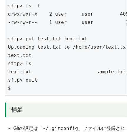
sftp> ls -l

drwxrwxr-x    2 user     user         4096
-rw-rw-r--    1 user     user           12
sftp> put test.txt text.txt

Uploading test.txt to /home/user/text.txt

text.txt                                  
sftp> ls

text.txt                      sample.txt

sftp> quit

補足
~/.gitconfig
Gitの設定は「
」ファイルに登録され