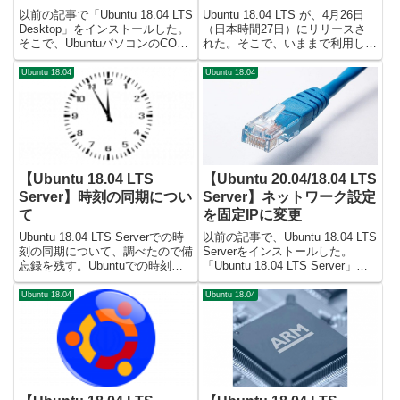
通信する
レード
以前の記事で「Ubuntu 18.04 LTS
Ubuntu 18.04 LTS が、4月26日
Desktop」をインストールした。
（日本時間27日）にリリースさ
そこで、UbuntuパソコンのCOM
れた。そこで、いままで利用して
ポートにアクセスし、シリアル通
いた Ubuntu 16.04 LTS Server か
信できたので備忘録を残す。
ら「Ubuntu 18.04 LTS Server」
Ubuntu 18.04
Ubuntu 18.04
COMポートのデバイス名確認パ
にアップグレードしたので...
ソコン標準装備のCOMポートの
デバ...
【Ubuntu 18.04 LTS
【Ubuntu 20.04/18.04 LTS
Server】時刻の同期につい
Server】ネットワーク設定
て
を固定IPに変更
Ubuntu 18.04 LTS Serverでの時
以前の記事で、Ubuntu 18.04 LTS
刻の同期について、調べたので備
Serverをインストールした。
忘録を残す。Ubuntuでの時刻同
「Ubuntu 18.04 LTS Server」で
期についてUbuntu 18.04 LTS
はインストール時に固定IPに設定
Serverでの時刻同期は、ntpdate
できるが、DHCP自動取得でイン
Ubuntu 18.04
Ubuntu 18.04
を使わずにSystemdの機能を使っ
ストールした場合の固定IPに変更
て...
する手順につ...