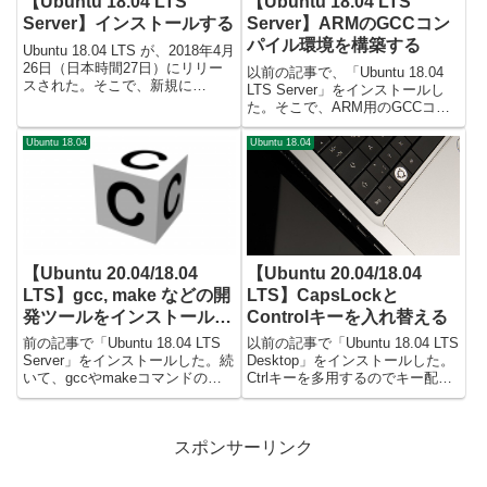
【Ubuntu 18.04 LTS
【Ubuntu 18.04 LTS
Server】インストールする
Server】ARMのGCCコン
パイル環境を構築する
Ubuntu 18.04 LTS が、2018年4月
26日（日本時間27日）にリリー
以前の記事で、「Ubuntu 18.04
スされた。そこで、新規に
LTS Server」をインストールし
「Ubuntu 18.04 LTS Server」を
た。そこで、ARM用のGCCコン
インストールしたので備忘録を残
パイラをインストールして使える
す。インストール媒体の入手下記
ようにしたので備忘録を残す。
Ubuntu 18.04
Ubuntu 18.04
URLから、インスト...
ARMツールチェーンのインスト
ール「gcc-arm-none-eabi...
【Ubuntu 20.04/18.04
【Ubuntu 20.04/18.04
LTS】gcc, make などの開
LTS】CapsLockと
発ツールをインストールし
Controlキーを入れ替える
て使う
前の記事で「Ubuntu 18.04 LTS
以前の記事で「Ubuntu 18.04 LTS
Server」をインストールした。続
Desktop」をインストールした。
いて、gccやmakeコマンドの開
Ctrlキーを多用するのでキー配置
発ツールを使えるようにしたので
を変更したので備忘録を残す。
備忘録を残す。尚、「Ubuntu
CapsLockとControlキーを入れ替
18.04 LTS Desktop」のターミナ
える/etc/default/keyboard の...
スポンサーリンク
ルでも手順は同...