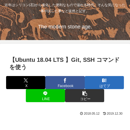
近年はシリコン(石)から進化した便利なもので溢れる時代。そんな気になった
事や試した事など徒然と記す。
The modern stone age.
【Ubuntu 18.04 LTS 】Git, SSH コマンド
を使う
X
Facebook
はてブ
LINE
コピー
2018.05.12
2019.12.30