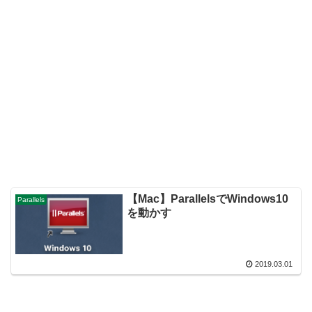
【Mac】ParallelsでWindows10
Parallels
を動かす
2019.03.01