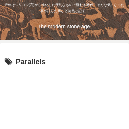
近年はシリコン(石)から進化した便利なもので溢れる時代。そんな気になった
事や試した事など徒然と記す。
The modern stone age.
Parallels