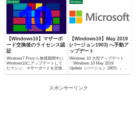
システム音を鳴らないようにした
にしたい。だが、WinFM2008に
Windows
Windows
ので備忘録を残す。システム音の
装備のキーカスタマイズ機能で
調整スタートメニューの右...
は、カーソル移動はカスタマイズ
できなかっ...
【Windows10】マザーボ
【Windows10】May 2019
ード交換後のライセンス認
(バージョン1903) へ手動ア
証
ップデート
Windows7 Proから無償期間中に
Windows 10 大型アップデート
Windows10にアップデートして
「Windows 10 May 2019
たマシン、マザーボードを交換し
Update（バージョン 1903）」
た。流用したのはHDDのみとい
へ、手動でアップデートしたので
う状態で、案の定、ライセンス認
備忘録を残す。職場のPCは、
証ができなくなってしまった。デ
Windows Updateから「1903」へ
スポンサーリンク
ジタル認証は済ませて、
の更新が表示されて...
Microsoftアカ...