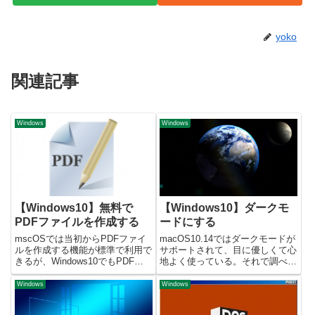
yoko
関連記事
Windows
Windows
【Windows10】無料で
【Windows10】ダークモ
PDFファイルを作成する
ードにする
mscOSでは当初からPDFファイ
macOS10.14ではダークモードが
ルを作成する機能が標準で利用で
サポートされて、目に優しくて心
きるが、Windows10でもPDFフ
地よく使っている。それで調べて
ァイル作成する機能が標準でサポ
みると、Windows10でも黒色基
ートされていたので備忘録を残
調の画面に出来る事がわかったの
Windows
Windows
す。プリンタをPDF印刷に設定下
で備忘録を残す。Windows10の
記のように印刷設定で送信先に
色設定の変更メニューバー > 設