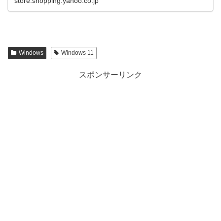
store.shopping.yahoo.co.jp
Windows
Windows 11
スポンサーリンク