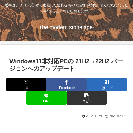
近年はシリコン(石)から進化した便利なもので溢れる時代。そんな気になった
事や試した事など徒然と記す。
The modern stone age.
Windows11非対応PCの 21H2→22H2 バー
ジョンへのアップデート
X
Facebook
はてブ
LINE
コピー
2022.09.29
2023.07.13