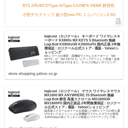
BT5.2/RJ45*2/Type-A/Type-C/USB*4 /HDMI 静音性
小型デスクトップ 超小型mini PC ミニパソコン2.5G
logicool（ロジクール） キーボード ワイヤレスキ
ーボード KX800s MX KEYS S Bluetooth 無線
Logi Bolt KX800sGR KX800sPG 国内正規 2年無
償保証 : ロジクール公式ストア - 通販 - Yahoo!シ
ョッピング
MXシリーズの薄型・高機能ワイヤレスキーボード「MX
KEYS」が「MX KEYS S」にアップデートして登場！従来
モデルの魅力はそのままに、さらに心地よいタイピング体
験を実現したこのモデルはLogi Options+に新しく搭載され
たロジ...
store.shopping.yahoo.co.jp
logicool（ロジクール） マウス ワイヤレスマウス
MX1800 MX ANYWHERE 3S Bluetooth 無線
Logi Bolt 静音 高速スクロール MX1800GR
MX1800PG 国内正規品 2年間無償保証 : ロジクー
ル公式ストア - 通販 - Yahoo!ショッピング
超高速スクロールホイールを搭載したMXシリーズの持ち運
びやすいスタイリッシュな高機能ワイヤレスマウスが静音
＆8000dpiの高トラッキング精度にパワーアップして登場!
前モデル（MX Anywhere 3)と比較してクリック音がとても
静かにな...