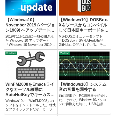
「Microsoft...
定 > ...
【Windows10】
【Windows10】DOSBox-
November 2019 (バージョ
Xをソースからコンパイル
ン1909) へアップデート手
して日本語キーボードを使
順
う
2019年11月12日に一般公開され
MS-DOSエミュレータソフト
た Windows 10 アップデート
「DOSBox」SVNのFork版が
「Windows 10 November 2019
GitHubに公開されている。それ
Update（バージョン 1909）」
をWindows10(64bit)上でコンパイ
へ、アップデートしたので備忘録
ルして日本語キーボードが使える
Windows
Windows
を残す。アップグレード手順今回
ようにしたので備忘録を残す。コ
のアップグレード...
ンパイル環境の準備コンパイル
は、m...
WinFM2008をEmacsライ
【Windows10】システム
クなカーソル移動に
音の音量を調整する
AutoHotKeyでキーカスタ
前の記事で、PC切換器を紹介し
マイズ
た。それで、Windows10パソコ
Windows10に「WinFM2008」の
ンに切換えた時に、USBを認識
ソフトをインストールした。軽快
した時の音なのか「ポロン♪」と
なファイラソフトだが、カーソル
大きな音が鳴る。気になるので、
移動もEmacsライクなキー操作