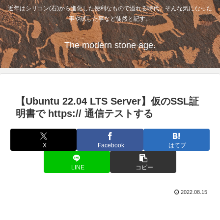
近年はシリコン(石)から進化した便利なもので溢れる時代。そんな気になった
事や試した事など徒然と記す。
The modern stone age.
【Ubuntu 22.04 LTS Server】仮のSSL証
明書で https:// 通信テストする
X
Facebook
はてブ
LINE
コピー
2022.08.15