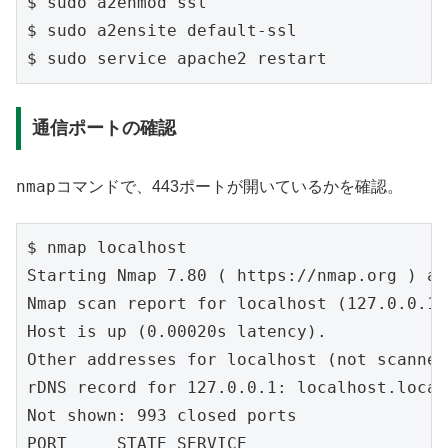
$ sudo a2enmod ssl

$ sudo a2ensite default-ssl

通信ポートの確認
nmap
コマンドで、443ポートが開いているかを確認。
$ nmap localhost

Starting Nmap 7.80 ( https://nmap.org ) at
Nmap scan report for localhost (127.0.0.1)

Host is up (0.00020s latency).

Other addresses for localhost (not scanned
rDNS record for 127.0.0.1: localhost.local
Not shown: 993 closed ports

PORT     STATE SERVICE
