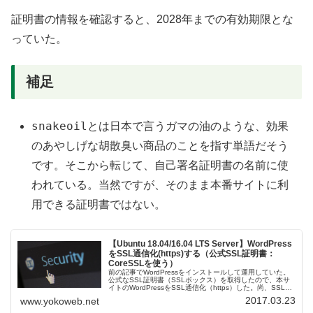
証明書の情報を確認すると、2028年までの有効期限とな
っていた。
補足
snakeoil
とは日本で言うガマの油のような、効果
のあやしげな胡散臭い商品のことを指す単語だそう
です。そこから転じて、自己署名証明書の名前に使
われている。当然ですが、そのまま本番サイトに利
用できる証明書ではない。
【Ubuntu 18.04/16.04 LTS Server】WordPress
をSSL通信化(https)する（公式SSL証明書：
CoreSSLを使う）
前の記事でWordPressをインストールして運用していた。
公式なSSL証明書（SSLボックス）を取得したので、本サ
イトのWordPressをSSL通信化（https）した。尚、SSL証
明書の取得に関しては、以下の記事参照。追記（2018/...
2017.03.23
www.yokoweb.net