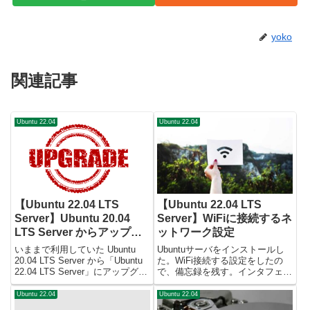
yoko
関連記事
Ubuntu 22.04
Ubuntu 22.04
【Ubuntu 22.04 LTS
【Ubuntu 22.04 LTS
Server】Ubuntu 20.04
Server】WiFiに接続するネ
LTS Server からアップグ
ットワーク設定
レード
いままで利用していた Ubuntu
Ubuntuサーバをインストールし
20.04 LTS Server から「Ubuntu
た。WiFi接続する設定をしたの
22.04 LTS Server」にアップグレ
で、備忘録を残す。インタフェー
ードしたので備忘録を残す。
ス名を確認$ ip addr3: wlp2s0:
Ubungu 20.04 Server にログイン
<BROADCAST,MULTICAST>
Ubuntu 22.04
Ubuntu 22.04
すると、以下のメッセージが表...
mtu 1500 qdisc noop state...