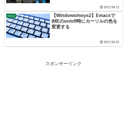
2017.08.13
【Windows/msys2】Emacsで
msys2
IMEのon/off時にカーソルの色を
変更する
2017.06.23
スポンサーリンク