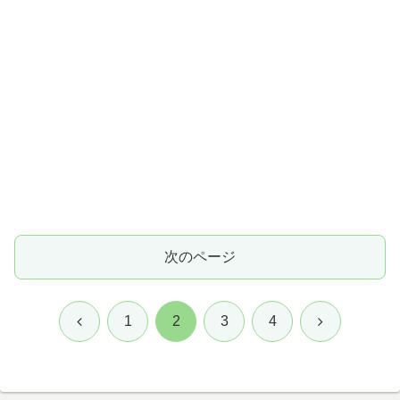
次のページ
前
次
1
2
3
4
へ
へ