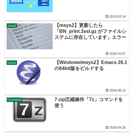
2019.03.14
【msys2】更新したら
msys2
「BN_print.3ssl.gz がファイルシ
ステムに存在しています」エラー
2018.10.07
【Windows/msys2】Emacs 26.1
msys2
の64bit版をビルドする
2018.08.13
7-zip圧縮操作「7z」コマンドを
Command
使う
2018.04.26