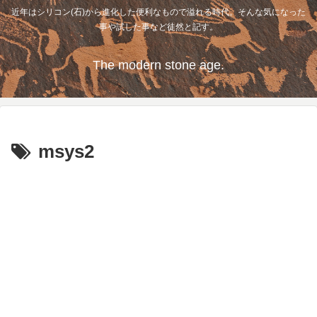
近年はシリコン(石)から進化した便利なもので溢れる時代。そんな気になった
事や試した事など徒然と記す。
The modern stone age.
msys2