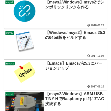
【msys2/Windows】msys2でシ
msys2
ンボリックリンクを作る
2018.01.27
【Windows/msys2】Emacs 25.3
msys2
の64bit版をビルドする
2017.11.08
【Emacs】Emacsが25.3にバー
Emacs
ジョンアップ
2017.09.18
【msys2/Windows】ARM-USB-
msys2
TINY-HでRaspberry pi 2にJTAG
接続する