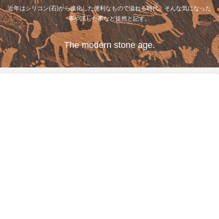
近年はシリコン(石)から進化した便利なもので溢れる時代。そんな気になった
事や試した事など徒然と記す。
The modern stone age.