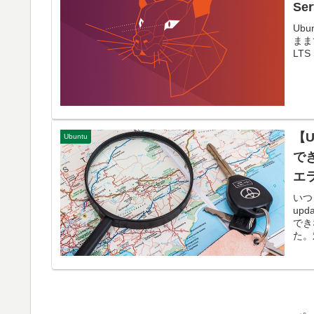
Se
Ub
ままで
LT
【U
Ubuntu
で
エ
いつ
up
でき
た。