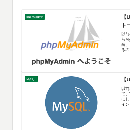
【U
phpmyadmin
ト
以前
らM
尚、
るの
【U
MySQL
以前
て、
にし
イン