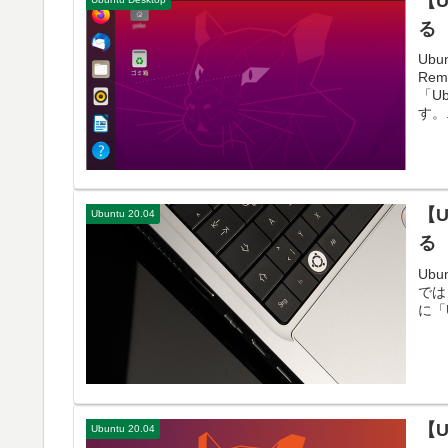
【U
る
Ub
Re
「U
す。.
【U
Ubuntu 20.04
る
Ub
では
に「U
【Ub
Ubuntu 20.04