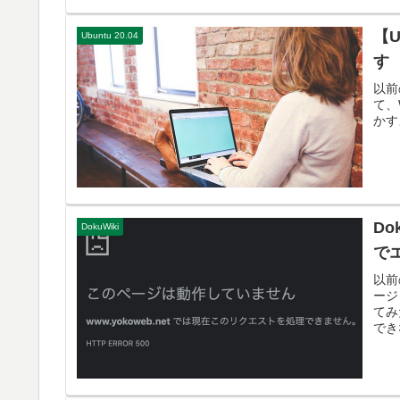
【U
Ubuntu 20.04
す
以前
て、
かす
Do
DokuWiki
で
以前
ージ
てみ
でき