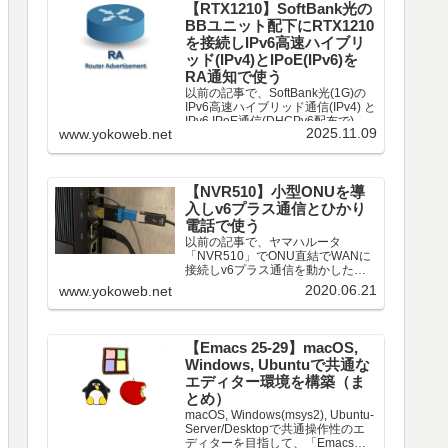
【RTX1210】SoftBank光の
BBユニット配下にRTX1210
を接続しIPv6高速ハイブリ
ッド(IPv4)とIPoE(IPv6)を
RA通知で使う
以前の記事で、SoftBank光(1G)の
IPv6高速ハイブリッド通信(IPv4) と
IPv6 IPoE通信(DHCPv6配布で)は
2025.11.09
www.yokoweb.net
別配線でNTTのホームゲートウェイ
(HGW)経由で通信する構成を紹介
した。（詳細は以下記事）今回、
Soft...
【NVR510】小型ONUを導
入しv6プラス通信とひかり
電話で使う
以前の記事で、ヤマハルータ
「NVR510」でONU直結でWANに
接続しv6プラス通信を動かした。
続いて、WANを「小型ONU」に交
2020.06.21
www.yokoweb.net
換したので備忘録を残す。小型
ONUの申し込み小型ONUは、ルー
タ本体へ着脱可能なコンパクトな
ONUデバイス。N...
【Emacs 25-29】macOS,
Windows, Ubuntuで共通な
エディター環境を構築（ま
とめ）
macOS, Windows(msys2), Ubuntu-
Server/Desktopで共通操作性のエ
ディターを目指して、「Emacs」