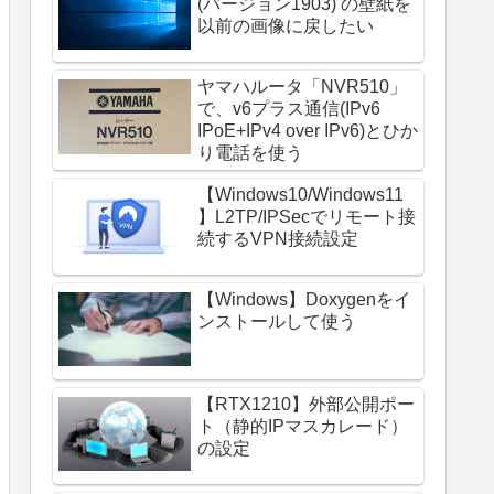
(バージョン1903) の壁紙を
以前の画像に戻したい
ヤマハルータ「NVR510」
で、v6プラス通信(IPv6
IPoE+IPv4 over IPv6)とひか
り電話を使う
【Windows10/Windows11
】L2TP/IPSecでリモート接
続するVPN接続設定
【Windows】Doxygenをイ
ンストールして使う
【RTX1210】外部公開ポー
ト（静的IPマスカレード）
の設定