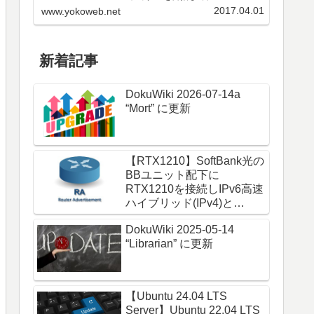
環境を構築してきた。私も実際に
2017.04.01
www.yokoweb.net
使ってきて実用的になってきた。
本サイトでも断片的に紹介してき
たのをまとめ...
新着記事
DokuWiki 2026-07-14a
“Mort” に更新
【RTX1210】SoftBank光の
BBユニット配下に
RTX1210を接続しIPv6高速
ハイブリッド(IPv4)と
IPoE(IPv6)をRA通知で使う
DokuWiki 2025-05-14
“Librarian” に更新
【Ubuntu 24.04 LTS
Server】Ubuntu 22.04 LTS