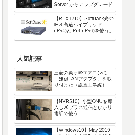
Server からアップグレード
【RTX1210】SoftBank光の
IPv6高速ハイブリッド
(IPv4)とIPoE(IPv6)を使う。
人気記事
三菱の霧ヶ峰エアコンに
「無線LANアダプタ」を取
り付けた（設置工事編）
【NVR510】小型ONUを導
入しv6プラス通信とひかり
電話で使う
【Windows10】May 2019