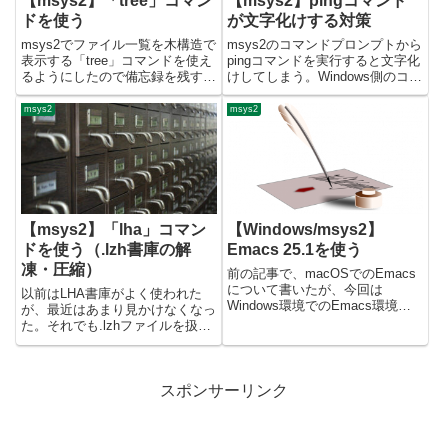
【msys2】「tree」コマン
【msys2】pingコマンド
ドを使う
が文字化けする対策
msys2でファイル一覧を木構造で
msys2のコマンドプロンプトから
表示する「tree」コマンドを使え
pingコマンドを実行すると文字化
るようにしたので備忘録を残す。
けしてしまう。Windows側のコマ
unzipコマンドのインストール
ンドが呼び出されるので、文字コ
msys2ターミナルから、下記コマ
ードの違いの為で、対策がないか
msys2
msys2
ンドでインストール。$ pacman -
と調べたら解決できたので備忘録
S tree起動確認コマンド実行し
を残す。対策~/.bashrcに下記の
て...
ようなa...
【msys2】「lha」コマン
【Windows/msys2】
ドを使う（.lzh書庫の解
Emacs 25.1を使う
凍・圧縮）
前の記事で、macOSでのEmacs
について書いたが、今回は
以前はLHA書庫がよく使われた
Windows環境でのEmacs環境構
が、最近はあまり見かけなくなっ
築についてのメモを備忘録として
た。それでも.lzhファイルを扱う
残す。尚、私の環境は
必要があったので、msys2に
Windows10 Pro 64bit, 日本語IME
「lha」コマンドをインストール
はATOK。IMEパッチを適用した
して使えるようにしたので備忘録
ビ...
スポンサーリンク
を残す。残念ながらpacmanパッ
ケージには登録されて...