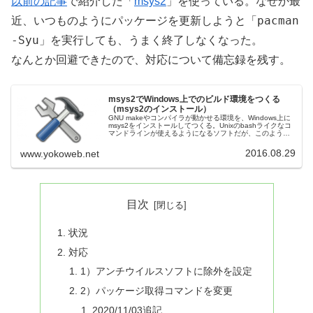
以前の記事
で紹介した「
msys2
」を使っている。なぜか最
pacman
近、いつものようにパッケージを更新しようと「
-Syu
」を実行しても、うまく終了しなくなった。
なんとか回避できたので、対応について備忘録を残す。
msys2でWindows上でのビルド環境をつくる
（msys2のインストール）
GNU makeやコンパイラが動かせる環境を、Windows上に
msys2をインストールしてつくる。Unixのbashライクなコ
マンドラインが使えるようになるソフトだが、このような
ソフトは、他にはCygwinやMinGWなどがある。msys...
2016.08.29
www.yokoweb.net
目次
状況
対応
1）アンチウイルスソフトに除外を設定
2）パッケージ取得コマンドを変更
2020/11/03追記