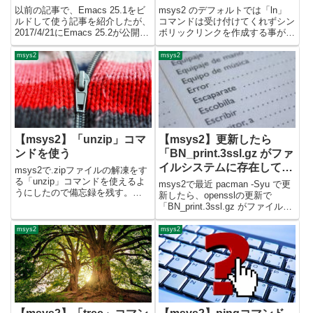
以前の記事で、Emacs 25.1をビ
msys2 のデフォルトでは「ln」
ルドして使う記事を紹介したが、
コマンドは受け付けてくれずシン
2017/4/21にEmacs 25.2が公開さ
ボリックリンクを作成する事がで
れた。そこで、msys2環境の
きない。今までは、Windowsの
Emacsを25.2にバージョンアッ
mklink コマンドを使って作成し
msys2
msys2
プしたので備忘録を残す。msys2
ていたが、調べてみると msys2
にEmacs 25.1を...
の起動スクリプトを変更し、管理
者モー...
【msys2】「unzip」コマ
【msys2】更新したら
ンドを使う
「BN_print.3ssl.gz がファ
イルシステムに存在してい
msys2で.zipファイルの解凍をす
ます」エラー
る「unzip」コマンドを使えるよ
msys2で最近 pacman -Syu で更
うにしたので備忘録を残す。
新したら、opensslの更新で
unzipコマンドのインストール
「BN_print.3ssl.gz がファイルシ
msys2ターミナルから、下記コマ
ステムに存在しています」などの
ンドでインストール。$ pacman -
エラーが出てアップデートが失敗
msys2
msys2
S unzip起動確認コマンド実行
するようになった。対処方法がわ
し...
かったので備忘録を残す。...