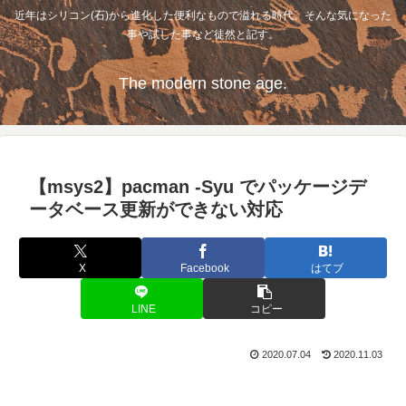
近年はシリコン(石)から進化した便利なもので溢れる時代。そんな気になった
事や試した事など徒然と記す。
The modern stone age.
【msys2】pacman -Syu でパッケージデ
ータベース更新ができない対応
X
Facebook
はてブ
LINE
コピー
2020.07.04
2020.11.03