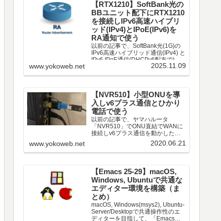
【RTX1210】SoftBank光の
BBユニット配下にRTX1210
を接続しIPv6高速ハイブリ
ッド(IPv4)とIPoE(IPv6)を
RA通知で使う
以前の記事で、SoftBank光(1G)の
IPv6高速ハイブリッド通信(IPv4) と
IPv6 IPoE通信(DHCPv6配布で)は
2025.11.09
www.yokoweb.net
別配線でNTTのホームゲートウェイ
(HGW)経由で通信する構成を紹介
した。（詳細は以下記事）今回、
Soft...
【NVR510】小型ONUを導
入しv6プラス通信とひかり
電話で使う
以前の記事で、ヤマハルータ
「NVR510」でONU直結でWANに
接続しv6プラス通信を動かした。
続いて、WANを「小型ONU」に交
2020.06.21
www.yokoweb.net
換したので備忘録を残す。小型
ONUの申し込み小型ONUは、ルー
タ本体へ着脱可能なコンパクトな
ONUデバイス。N...
【Emacs 25-29】macOS,
Windows, Ubuntuで共通な
エディター環境を構築（ま
とめ）
macOS, Windows(msys2), Ubuntu-
Server/Desktopで共通操作性のエ
ディターを目指して、「Emacs」