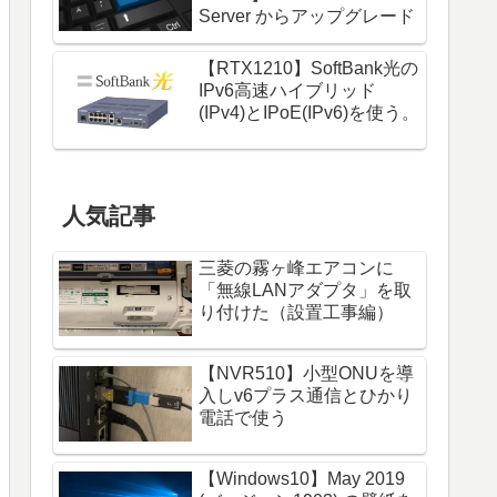
Server からアップグレード
【RTX1210】SoftBank光の
IPv6高速ハイブリッド
(IPv4)とIPoE(IPv6)を使う。
人気記事
三菱の霧ヶ峰エアコンに
「無線LANアダプタ」を取
り付けた（設置工事編）
【NVR510】小型ONUを導
入しv6プラス通信とひかり
電話で使う
【Windows10】May 2019