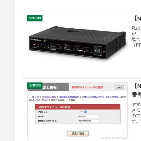
【N
NVR500
私の
が、
場合
（P
【
NVR500
番
ヤマ
メモ
ので
す。