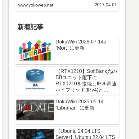
環境を構築してきた。私も実際に
2017.04.01
www.yokoweb.net
使ってきて実用的になってきた。
本サイトでも断片的に紹介してき
たのをまとめ...
新着記事
DokuWiki 2026-07-14a
“Mort” に更新
【RTX1210】SoftBank光の
BBユニット配下に
RTX1210を接続しIPv6高速
ハイブリッド(IPv4)と
IPoE(IPv6)をRA通知で使う
DokuWiki 2025-05-14
“Librarian” に更新
【Ubuntu 24.04 LTS
Server】Ubuntu 22.04 LTS