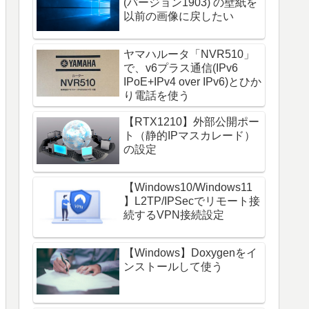
(バージョン1903) の壁紙を
以前の画像に戻したい
ヤマハルータ「NVR510」
で、v6プラス通信(IPv6
IPoE+IPv4 over IPv6)とひか
り電話を使う
【RTX1210】外部公開ポー
ト（静的IPマスカレード）
の設定
【Windows10/Windows11
】L2TP/IPSecでリモート接
続するVPN接続設定
【Windows】Doxygenをイ
ンストールして使う