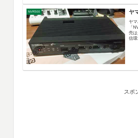
ヤ
NVR500
ヤマ
「N
売は
信環
スポ