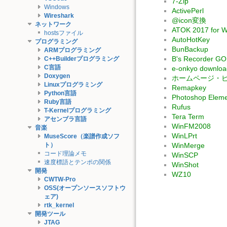
7-Zip
Windows
ActivePerl
Wireshark
@icon変換
ネットワーク
ATOK 2017 for 
hostsファイル
AutoHotKey
プログラミング
BunBackup
ARMプログラミング
B's Recorder G
C++Builderプログラミング
C言語
e-onkyo downloa
Doxygen
ホームページ・
Linuxプログラミング
Remapkey
Python言語
Photoshop Elem
Ruby言語
Rufus
T-Kernelプログラミング
Tera Term
アセンブラ言語
WinFM2008
音楽
WinLPrt
MuseScore（楽譜作成ソフ
ト）
WinMerge
コード理論メモ
WinSCP
速度標語とテンポの関係
WinShot
開発
WZ10
CWTW-Pro
OSS(オープンソースソフトウ
ェア)
rtk_kernel
開発ツール
JTAG