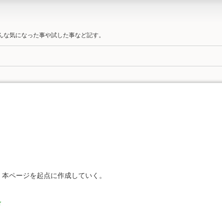
そんな気になった事や試した事など記す。
報を、本ページを起点に作成していく。
ド