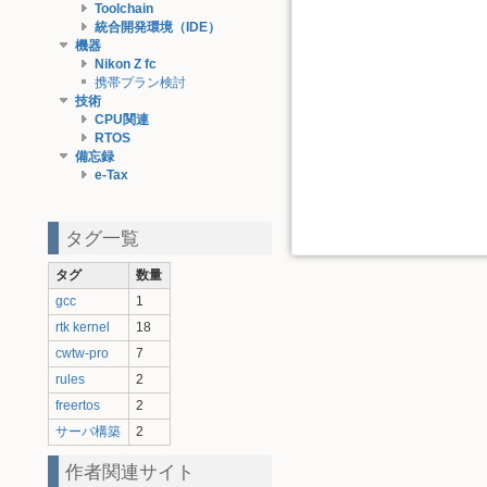
Toolchain
統合開発環境（IDE）
機器
Nikon Z fc
携帯プラン検討
技術
CPU関連
RTOS
備忘録
e-Tax
タグ一覧
タグ
数量
gcc
1
rtk kernel
18
cwtw-pro
7
rules
2
freertos
2
サーバ構築
2
作者関連サイト