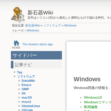
新石器Wiki
近年はシリコン(石)から進化した便利なもので溢れる時代。
現在位置:
新石器Wiki
»
ソフトウェア
»
Windows
トレース:
Windows
•
The modern stone age.
サイドバー
記事ナビ
Tag
ソフトウェア
Windows
DokuWiki
Emacs
Windows関連の情
GIMP
Git
Windows10
macOS
msys2
Windowsコマン
Ubuntu/Linux
動画編集
VSCode