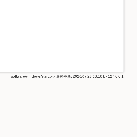
software/windows/start.txt
· 最終更新:
2026/07/28 13:16
by
127.0.0.1