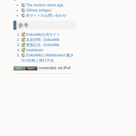
The modern stone age.
GitHub (jr4qpv)
本サイトのお問い合わせ
参考
DokuWiki公式サイト
名前空間 - DokuWiki
整形記法 - DokuWiki
markdown
DokuWikiとMarkdownの書き
方の比較と移行方法
connected: via IPv4