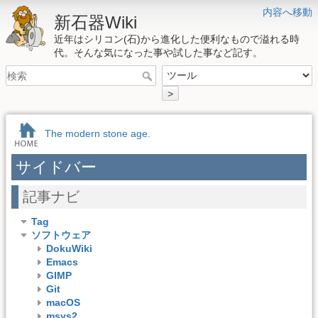
内容へ移動
新石器Wiki
近年はシリコン(石)から進化した便利なもので溢れる時
代。そんな気になった事や試した事など記す。
>
The modern stone age.
サイドバー
記事ナビ
Tag
ソフトウェア
DokuWiki
Emacs
GIMP
Git
macOS
msys2