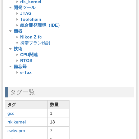
rtk_kernel
開発ツール
JTAG
Toolchain
統合開発環境（IDE）
機器
Nikon Z fc
携帯プラン検討
技術
CPU関連
RTOS
備忘録
e-Tax
タグ一覧
タグ
数量
gcc
1
rtk kernel
18
cwtw-pro
7