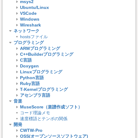
msys2
Ubuntu/Linux
VSCode
Windows
Wireshark
ネットワーク
hostsファイル
プログラミング
ARMプログラミング
C++Builderプログラミング
C言語
Doxygen
Linuxプログラミング
Python言語
Ruby言語
T-Kernelプログラミング
アセンブラ言語
音楽
MuseScore（楽譜作成ソフト）
コード理論メモ
速度標語とテンポの関係
開発
CWTW-Pro
OSS(オープンソースソフトウェア)