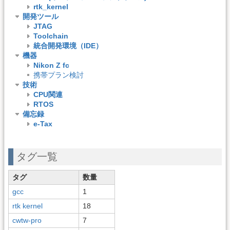
rtk_kernel
開発ツール
JTAG
Toolchain
統合開発環境（IDE）
機器
Nikon Z fc
携帯プラン検討
技術
CPU関連
RTOS
備忘録
e-Tax
タグ一覧
タグ
数量
gcc
1
rtk kernel
18
cwtw-pro
7