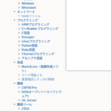
Windows
Wireshark
ネットワーク
hostsファイル
プログラミング
ARMプログラミング
C++Builderプログラミング
C言語
Doxygen
Linuxプログラミング
Python言語
Ruby言語
T-Kernelプログラミング
アセンブラ言語
音楽
MuseScore（楽譜作成ソフ
ト）
コード理論メモ
速度標語とテンポの関係
開発
CWTW-Pro
OSS(オープンソースソフトウ
ェア)
rtk_kernel
開発ツール
JTAG