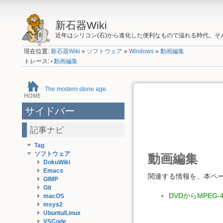
新石器Wiki
近年はシリコン(石)から進化した便利なもので溢れる時代。
現在位置:
新石器Wiki
»
ソフトウェア
»
Windows
»
動画編集
トレース:
動画編集
•
The modern stone age.
サイドバー
記事ナビ
Tag
ソフトウェア
動画編集
DokuWiki
Emacs
関連する情報を、本ペ
GIMP
Git
DVDからMPEG
macOS
msys2
Ubuntu/Linux
VSCode