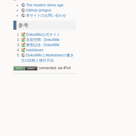
The modern stone age.
GitHub (jr4qpv)
本サイトのお問い合わせ
参考
DokuWiki公式サイト
名前空間 - DokuWiki
整形記法 - DokuWiki
markdown
DokuWikiとMarkdownの書き
方の比較と移行方法
connected: via IPv4