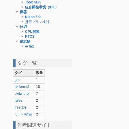
Toolchain
統合開発環境（IDE）
機器
Nikon Z fc
携帯プラン検討
技術
CPU関連
RTOS
備忘録
e-Tax
タグ一覧
タグ
数量
gcc
1
rtk kernel
18
cwtw-pro
7
rules
2
freertos
2
サーバ構築
2
作者関連サイト