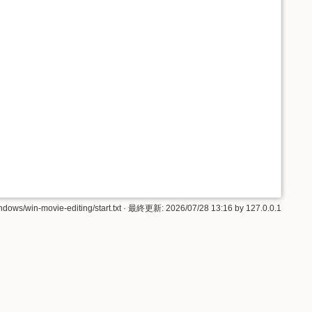
ndows/win-movie-editing/start.txt
· 最終更新:
2026/07/28 13:16
by
127.0.0.1