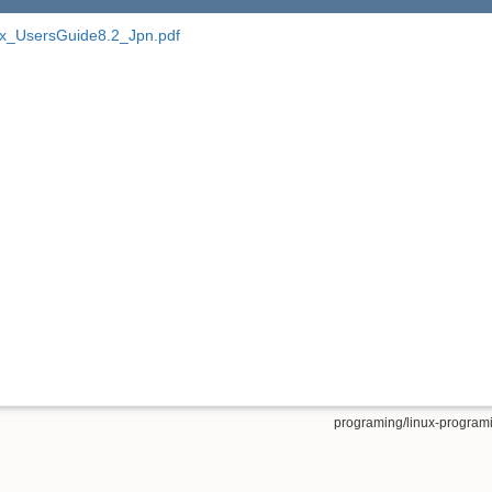
_UsersGuide8.2_Jpn.pdf
programing/linux-programi