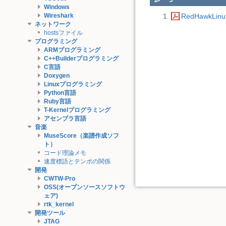
Windows
Wireshark
RedHawkLinux
ネットワーク
hostsファイル
プログラミング
ARMプログラミング
C++Builderプログラミング
C言語
Doxygen
Linuxプログラミング
Python言語
Ruby言語
T-Kernelプログラミング
アセンブラ言語
音楽
MuseScore（楽譜作成ソフ
ト）
コード理論メモ
速度標語とテンポの関係
開発
CWTW-Pro
OSS(オープンソースソフトウ
ェア)
rtk_kernel
開発ツール
JTAG