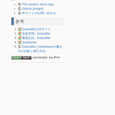
The modern stone age.
GitHub (jr4qpv)
本サイトのお問い合わせ
参考
DokuWiki公式サイト
名前空間 - DokuWiki
整形記法 - DokuWiki
markdown
DokuWikiとMarkdownの書き
方の比較と移行方法
connected: via IPv4