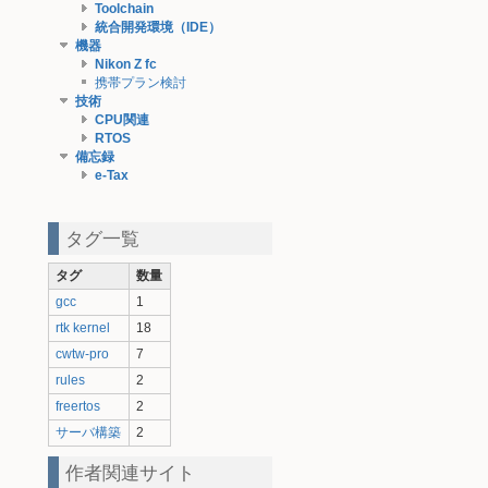
Toolchain
統合開発環境（IDE）
機器
Nikon Z fc
携帯プラン検討
技術
CPU関連
RTOS
備忘録
e-Tax
タグ一覧
タグ
数量
gcc
1
rtk kernel
18
cwtw-pro
7
rules
2
freertos
2
サーバ構築
2
作者関連サイト