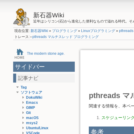
新石器Wiki
近年はシリコン(石)から進化した便利なもので溢れる時代。
現在位置:
新石器Wiki
»
プログラミング
»
Linuxプログラミング
»
pthre
トレース:
pthreads マルチスレッド プログラミング
•
The modern stone age.
サイドバー
記事ナビ
Tag
ソフトウェア
pthread
DokuWiki
Emacs
関連する情報を、本ペ
GIMP
Git
スケジューリン
macOS
msys2
Ubuntu/Linux
参考
VSCode