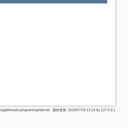
ng/pthreads-programing/start.txt
· 最終更新:
2026/07/28 13:16
by
127.0.0.1