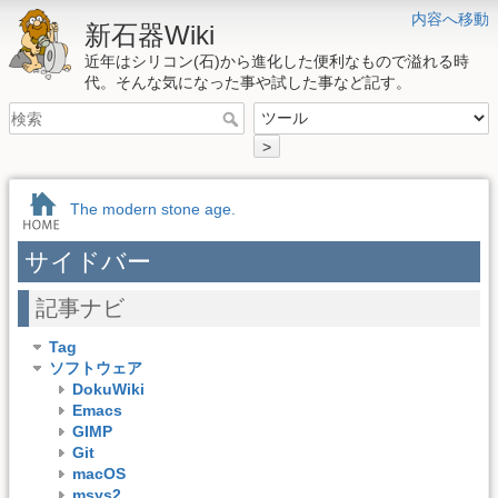
内容へ移動
新石器Wiki
近年はシリコン(石)から進化した便利なもので溢れる時
代。そんな気になった事や試した事など記す。
>
The modern stone age.
サイドバー
記事ナビ
Tag
ソフトウェア
DokuWiki
Emacs
GIMP
Git
macOS
msys2