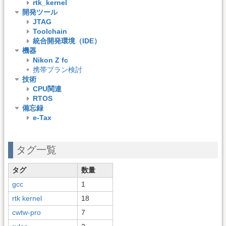
rtk_kernel
開発ツール
JTAG
Toolchain
統合開発環境（IDE）
機器
Nikon Z fc
携帯プラン検討
技術
CPU関連
RTOS
備忘録
e-Tax
タグ一覧
タグ
数量
gcc
1
rtk kernel
18
cwtw-pro
7