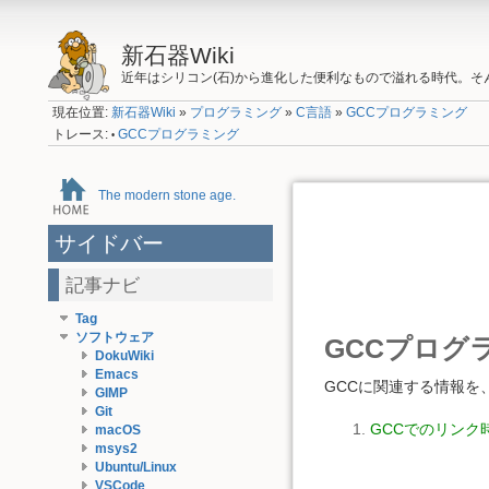
新石器Wiki
近年はシリコン(石)から進化した便利なもので溢れる時代。
現在位置:
新石器Wiki
»
プログラミング
»
C言語
»
GCCプログラミング
トレース:
GCCプログラミング
•
The modern stone age.
サイドバー
記事ナビ
Tag
ソフトウェア
GCCプログ
DokuWiki
Emacs
GCCに関連する情報を
GIMP
Git
GCCでのリンク
macOS
msys2
Ubuntu/Linux
VSCode