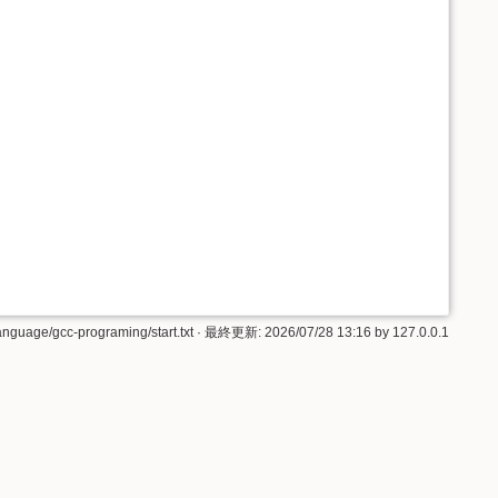
anguage/gcc-programing/start.txt
· 最終更新:
2026/07/28 13:16
by
127.0.0.1