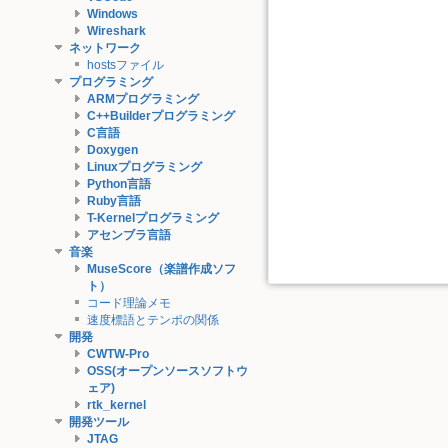
Windows
Wireshark
ネットワーク
hostsファイル
プログラミング
ARMプログラミング
C++Builderプログラミング
C言語
Doxygen
Linuxプログラミング
Python言語
Ruby言語
T-Kernelプログラミング
アセンブラ言語
音楽
MuseScore（楽譜作成ソフ
ト）
コード理論メモ
速度標語とテンポの関係
開発
CWTW-Pro
OSS(オープンソースソフトウ
ェア)
rtk_kernel
開発ツール
JTAG