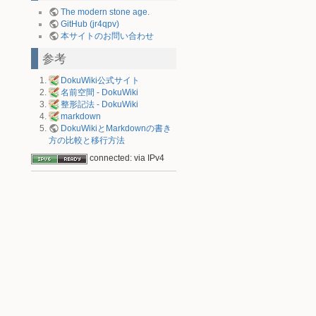
The modern stone age.
GitHub (jr4qpv)
本サイトのお問い合わせ
参考
DokuWiki公式サイト
名前空間 - DokuWiki
整形記法 - DokuWiki
markdown
DokuWikiとMarkdownの書き
方の比較と移行方法
connected: via IPv4