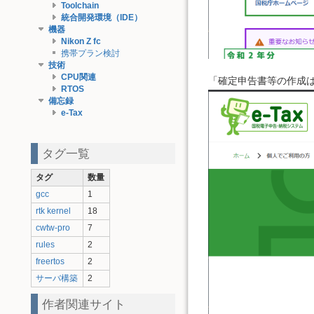
Toolchain
統合開発環境（IDE）
機器
Nikon Z fc
携帯プラン検討
技術
CPU関連
「確定申告書等の作成
RTOS
備忘録
e-Tax
タグ一覧
タグ
数量
gcc
1
rtk kernel
18
cwtw-pro
7
rules
2
freertos
2
サーバ構築
2
作者関連サイト