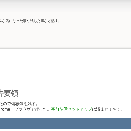
そんな気になった事や試した事など記す。
申告要領
たので備忘録を残す。
e Chrome」ブラウザで行った。
事前準備セットアップ
は済ませておく。