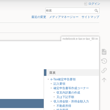
ログイン
最近の変更
メディアマネージャー
サイトマップ
notebook:e-tax:e-tax_fill-in
目次
e-Tax確定申告要領
記入要領
確定申告書等作成コーナー
収支内訳書の作成
又は下記手順
収入得金額・所得金額入力
不動産所得