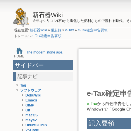
新石器Wiki
近年はシリコン(石)から進化した便利なもので溢れる時代。
現在位置:
新石器Wiki
»
備忘録
»
e-Tax
»
e-Tax確定申告要領
トレース:
e-Tax確定申告要領
•
The modern stone age.
サイドバー
記事ナビ
Tag
ソフトウェア
e-Tax確定
DokuWiki
Emacs
e-Tax
から白色申告をし
GIMP
Windowsで「Googl
Git
macOS
msys2
記入要領
Ubuntu/Linux
VSCode