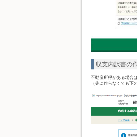
収支内訳書の
不動産所得がある場合
（
先に作らなくても下