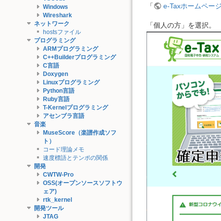
「
e-Taxホームペー
Windows
Wireshark
ネットワーク
「個人の方」を選択。
hostsファイル
プログラミング
ARMプログラミング
C++Builderプログラミング
C言語
Doxygen
Linuxプログラミング
Python言語
Ruby言語
T-Kernelプログラミング
アセンブラ言語
音楽
MuseScore（楽譜作成ソフ
ト）
コード理論メモ
速度標語とテンポの関係
開発
CWTW-Pro
OSS(オープンソースソフトウ
ェア)
rtk_kernel
開発ツール
JTAG