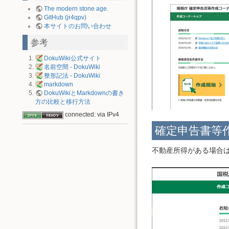
The modern stone age.
GitHub (jr4qpv)
本サイトのお問い合わせ
参考
DokuWiki公式サイト
名前空間 - DokuWiki
整形記法 - DokuWiki
markdown
DokuWikiとMarkdownの書き
方の比較と移行方法
connected: via IPv4
確定申告書等
不動産所得がある場合