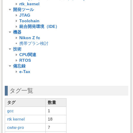
rtk_kernel
開発ツール
JTAG
Toolchain
統合開発環境（IDE）
機器
Nikon Z fc
携帯プラン検討
技術
CPU関連
RTOS
備忘録
e-Tax
タグ一覧
タグ
数量
gcc
1
rtk kernel
18
cwtw-pro
7