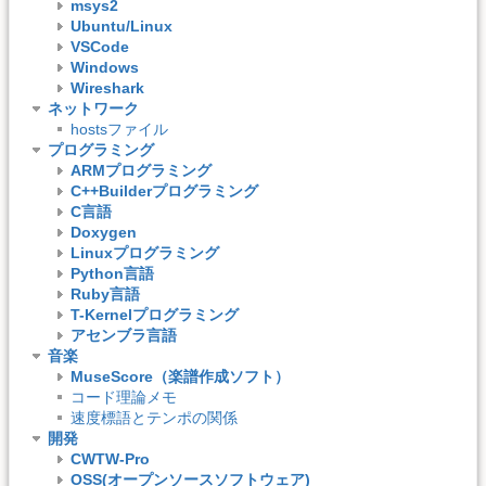
msys2
Ubuntu/Linux
VSCode
Windows
Wireshark
ネットワーク
hostsファイル
プログラミング
ARMプログラミング
C++Builderプログラミング
C言語
Doxygen
Linuxプログラミング
Python言語
Ruby言語
T-Kernelプログラミング
アセンブラ言語
音楽
MuseScore（楽譜作成ソフト）
コード理論メモ
速度標語とテンポの関係
開発
CWTW-Pro
OSS(オープンソースソフトウェア)