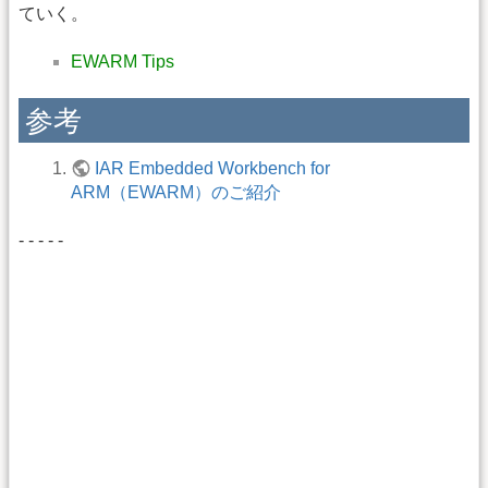
ていく。
EWARM Tips
参考
IAR Embedded Workbench for
ARM（EWARM）のご紹介
- - - - -