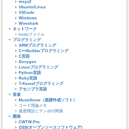
msys2
Ubuntu/Linux
VSCode
Windows
Wireshark
ネットワーク
hostsファイル
プログラミング
ARMプログラミング
C++Builderプログラミング
C言語
Doxygen
Linuxプログラミング
Python言語
Ruby言語
T-Kernelプログラミング
アセンブラ言語
音楽
MuseScore（楽譜作成ソフト）
コード理論メモ
速度標語とテンポの関係
開発
CWTW-Pro
OSS(オープンソースソフトウェア)