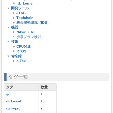
rtk_kernel
開発ツール
JTAG
Toolchain
統合開発環境（IDE）
機器
Nikon Z fc
携帯プラン検討
技術
CPU関連
RTOS
備忘録
e-Tax
タグ一覧
タグ
数量
gcc
1
rtk kernel
18
cwtw-pro
7