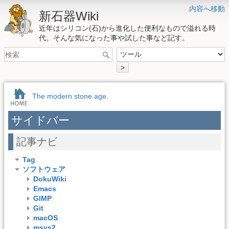
内容へ移動
新石器Wiki
近年はシリコン(石)から進化した便利なもので溢れる時
代。そんな気になった事や試した事など記す。
>
The modern stone age.
サイドバー
記事ナビ
Tag
ソフトウェア
DokuWiki
Emacs
GIMP
Git
macOS
msys2