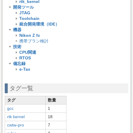
rtk_kernel
開発ツール
JTAG
Toolchain
統合開発環境（IDE）
機器
Nikon Z fc
携帯プラン検討
技術
CPU関連
RTOS
備忘録
e-Tax
タグ一覧
タグ
数量
gcc
1
rtk kernel
18
cwtw-pro
7