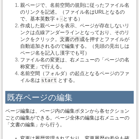
親ページで、名前空間の規則に従ったファイル名
のリンクを記述。（ファイル名はURLとなるの
-
で、基本英数字＋
とする）
作成した親ページを表示、ページが存在しないリ
ンクは点線アンダーラインとなっており、そのリ
文書の作成
ンクをクリック。
を押すとファイルが
自動追加されるので編集する。（先頭の見出しは
ページ名を記入し漢字でも可）
ファイル名の変更は、右メニューの「ページの名
称変更」で行える。
名前空間（フォルダ）の起点となるページのファ
start
イル名は
とする。
既存ページの編集
ページ編集は、ページ内の編集ボタンから各セクション
ごとの編集ができる。ページ全体の編集は右メニューの
「文書の編集」から行う。
変更は履歴管理されており、変更履歴や差分も確