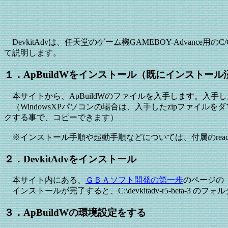
DevkitAdvは、任天堂のゲーム機GAMEBOY-Advance用の
て説明します。
１．ApBuildWをインストール（既にインストー
本サイトから、ApBuildWのファイルを入手します。入手した
（WindowsXPパソコンの場合は、入手したzipファイル
クする事で、コピーできます）
※インストール手順や起動手順などについては、付属のreadme
２．DevkitAdvをインストール
本サイト内にある、
ＧＢＡソフト開発の第一歩
のページの「
インストールが完了すると、C:\devkitadv-r5-beta-3
３．ApBuildWの環境設定をする