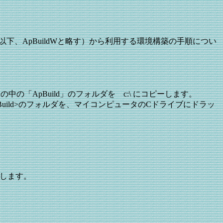
kshop（以下、ApBuildWと略す）から利用する環境構築の手順につい
の「ApBuild」のフォルダを c:\ にコピーします。
Build>のフォルダを、マイコンピュータのCドライブにドラッ
ルします。