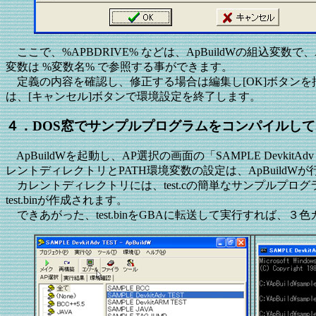
ここで、%APBDRIVE% などは、ApBuildWの組込
変数は %変数名% で参照する事ができます。
定義の内容を確認し、修正する場合は編集し[OK]ボタンを押
は、[キャンセル]ボタンで環境設定を終了します。
４．DOS窓でサンプルプログラムをコンパイルし
ApBuildWを起動し、AP選択の画面の「SAMPLE Dev
レントディレクトリとPATH環境変数の設定は、ApBuildW
カレントディレクトリには、test.cの簡単なサンプルプロ
test.binが作成されます。
できあがった、test.binをGBAに転送して実行すれば、