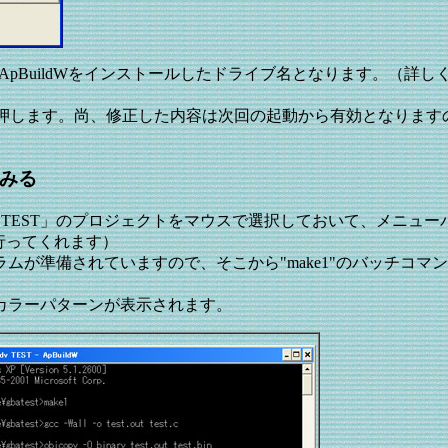
変数で、ApBuildWをインストールしたドライブ名となります
します。尚、修正した内容は次回の起動から有効となりますので
てみる
kitAdv TEST」のプロジェクトをマウスで選択しておいて、メ
が行ってくれます）
グラムが準備されていますので、そこから"make1"のバッチ
３色カラーパターンが表示されます。