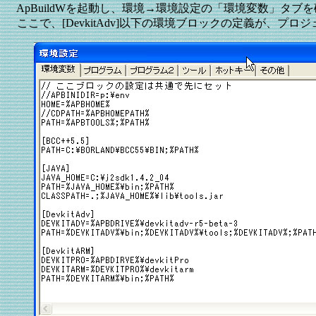
ApBuildWを起動し、環境→環境設定の「環境変数」タブ
ここで、[DevkitAdv]以下の環境ブロックの定義が、プ