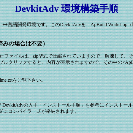
DevkitAdv 環境構築手順
C/C++言語開発環境です。このDevkitAdvを、ApBuild Wor
ル済みの場合は不要）
ファイルは、zip型式で圧縮されていますので、解凍して、その中
をダブルクリックすると、内容が表示されますので、その中の<Ap
.txtをご覧下さい。
DevkitAdvの入手・インストール手順」を参考にインストー
 のフォルダにコンパイラ一式が格納されます。